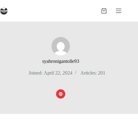
Skip
to
Shopping
content
cart
syahronigantolle93
Joined: April 22, 2024
Articles: 201