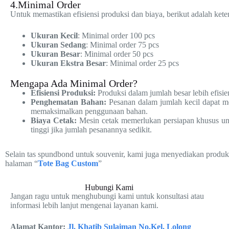
4.Minimal Order
Untuk memastikan efisiensi produksi dan biaya, berikut adalah kete
Ukuran Kecil
: Minimal order 100 pcs
Ukuran Sedang
: Minimal order 75 pcs
Ukuran Besar
: Minimal order 50 pcs
Ukuran Ekstra Besar
: Minimal order 25 pcs
Mengapa Ada Minimal Order?
Efisiensi Produksi:
Produksi dalam jumlah besar lebih efisi
Penghematan Bahan:
Pesanan dalam jumlah kecil dapat m
memaksimalkan penggunaan bahan.
Biaya Cetak:
Mesin cetak memerlukan persiapan khusus untu
tinggi jika jumlah pesanannya sedikit.
Selain tas spundbond untuk souvenir, kami juga menyediakan produk ta
halaman “
Tote Bag Custom
”
Hubungi Kami
Jangan ragu untuk menghubungi kami untuk konsultasi atau
informasi lebih lanjut mengenai layanan kami.
Alamat Kantor:
Jl. Khatib Sulaiman No.Kel, Lolong