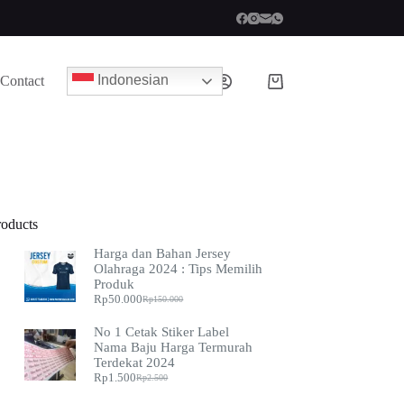
Indonesian
Contact
roducts
Harga dan Bahan Jersey
Olahraga 2024 : Tips Memilih
Produk
Rp
50.000
Rp
150.000
No 1 Cetak Stiker Label
Nama Baju Harga Termurah
Terdekat 2024
Rp
1.500
Rp
2.500