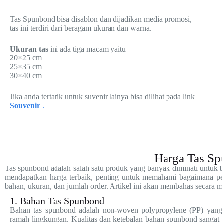
Tas Spunbond bisa disablon dan dijadikan media promosi,
tas ini terdiri dari beragam ukuran dan warna.
Ukuran tas
ini ada tiga macam yaitu
20×25 cm
25×35 cm
30×40 cm
Jika anda tertarik untuk suvenir lainya bisa dilihat pada link
Souvenir
.
Harga Tas S
Tas spunbond adalah salah satu produk yang banyak diminati untuk be
mendapatkan harga terbaik, penting untuk memahami bagaimana pe
bahan, ukuran, dan jumlah order. Artikel ini akan membahas secara me
1. Bahan Tas Spunbond
Bahan tas spunbond adalah non-woven polypropylene (PP) yang m
ramah lingkungan. Kualitas dan ketebalan bahan spunbond sangat