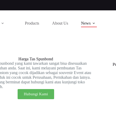
Products
About Us
News
Harga Tas Spunbond
Spunbond yang
kami tawarkan sangat bisa disesuaikan
P
han anda. Saat ini, kami melayani pembuatan Tas
stom yang cocok dijadikan sebagai souvenir Event atau
duk ini cocok untuk Perusahaan, Pernikahan dan lainya.
ng berminat dapat hubungi kami atau kunjungi toko
h.
Hubungi Kami