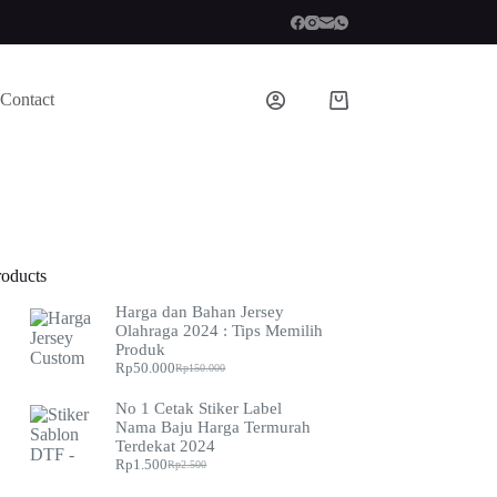
Contact
Shopping
cart
roducts
Harga dan Bahan Jersey
Olahraga 2024 : Tips Memilih
Produk
Rp
50.000
Rp
150.000
Original
Current
price
price
No 1 Cetak Stiker Label
was:
is:
Nama Baju Harga Termurah
Rp150.000.
Rp50.000.
Terdekat 2024
Rp
1.500
Rp
2.500
Original
Current
price
price