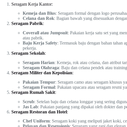
Seragam Kerja Kantor:
Kemeja dan Blus
: Seragam formal dengan logo perusahaa
Celana dan Rok
: Bagian bawah yang disesuaikan dengan
Seragam Pabrik
:
Coverall atau Jumpsuit
: Pakaian kerja satu set yang me
atau pabrik.
Baju Kerja Safety
: Termasuk baju dengan bahan tahan api
pekerja.
Seragam Sekolah
:
Seragam Harian
: Kemeja, rok atau celana, dan atribut ta
Seragam Olahraga
: Baju dan celana pendek atau trainin
Seragam Militer dan Kepolisian
:
Pakaian Tempur
: Seragam camo atau seragam khusus ya
Seragam Formal
: Pakaian upacara atau seragam resmi y
Seragam Rumah Sakit
:
Scrub
: Setelan baju dan celana longgar yang sering digun
Jas Lab
: Pakaian panjang yang dipakai oleh dokter dan p
Seragam Restoran dan Hotel
:
Chef Uniform
: Seragam koki yang meliputi jaket koki, ce
Pelayan dan Resepsionis
: Seragam yang rapi dan elegan,