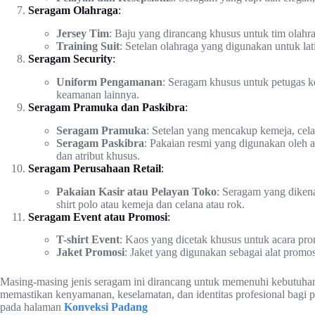
Seragam Olahraga
:
Jersey Tim
: Baju yang dirancang khusus untuk tim olahr
Training Suit
: Setelan olahraga yang digunakan untuk la
Seragam Security
:
Uniform Pengamanan
: Seragam khusus untuk petugas ke
keamanan lainnya.
Seragam Pramuka dan Paskibra
:
Seragam Pramuka
: Setelan yang mencakup kemeja, cela
Seragam Paskibra
: Pakaian resmi yang digunakan oleh a
dan atribut khusus.
Seragam Perusahaan Retail
:
Pakaian Kasir atau Pelayan Toko
: Seragam yang dikenak
shirt polo atau kemeja dan celana atau rok.
Seragam Event atau Promosi
:
T-shirt Event
: Kaos yang dicetak khusus untuk acara pro
Jaket Promosi
: Jaket yang digunakan sebagai alat promo
Masing-masing jenis seragam ini dirancang untuk memenuhi kebutuhan s
memastikan kenyamanan, keselamatan, dan identitas profesional bagi 
pada halaman
Konveksi Padang