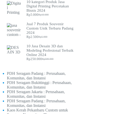
10 kategori Produk Jasa
was:
is:
Digital Printing Percetakan
Rp2.500.
Rp1.500.
Bisnis 2024
Rp
5.000
Rp
10.000
Original
Current
price
price
Jual 7 Produk Souvenir
was:
is:
Custom Unik Terbaru Padang
Rp10.000.
Rp5.000.
2024
Rp
2.500
Rp
5.000
Original
Current
price
price
10 Jasa Desain 3D dan
was:
is:
Modeling Profesional Terbaik
Rp5.000.
Rp2.500.
Online 2024
Rp
250.000
Rp
500.000
Original
Current
price
price
was:
is:
Rp500.000.
Rp250.000.
PDH Seragam Padang : Perusahaan,
Komunitas, dan Instansi
PDH Seragam Bukittinggi : Perusahaan,
Komunitas, dan Instansi
PDH Seragam Jakarta : Perusahaan,
Komunitas, dan Instansi
PDH Seragam Padang : Perusahaan,
Komunitas, dan Instansi
Kaos Kerah Pekanbaru Custom untuk