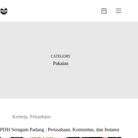
Skip
to
Shopping
content
cart
CATEGORY
Pakaian
Kemeja
,
Pekanbaru
PDH Seragam Padang : Perusahaan, Komunitas, dan Instansi