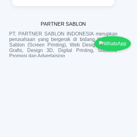
PARTNER SABLON
PT. PARTNER SABLON INDONESIA merupkan
perusahaan yang bergerak di bidang Konveksi
Sablon (Screen Printing), Web Design, Design
Grafis, Design 3D, Digital Printing, Souvenir
Promosi dan Advertaising
Nomor Telepon:
081277546236
Email:
@info.partnersablon.com
Alamat Kantor:
Jl. Khatib Sulaiman No.37, Gn.
Pangilun, Kec. Padang Utara, Kota Padang,
Sumatera Barat
Call Us