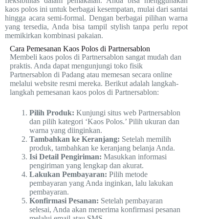
fleksibilitas dalam pemakaian. Anda bisa menggunakan
kaos polos ini untuk berbagai kesempatan, mulai dari santai
hingga acara semi-formal. Dengan berbagai pilihan warna
yang tersedia, Anda bisa tampil stylish tanpa perlu repot
memikirkan kombinasi pakaian.
Cara Pemesanan Kaos Polos di Partnersablon
Membeli kaos polos di Partnersablon sangat mudah dan
praktis. Anda dapat mengunjungi toko fisik
Partnersablon di Padang atau memesan secara online
melalui website resmi mereka. Berikut adalah langkah-
langkah pemesanan kaos polos di Partnersablon:
Pilih Produk:
Kunjungi situs web Partnersablon
dan pilih kategori ‘Kaos Polos.’ Pilih ukuran dan
warna yang diinginkan.
Tambahkan ke Keranjang:
Setelah memilih
produk, tambahkan ke keranjang belanja Anda.
Isi Detail Pengiriman:
Masukkan informasi
pengiriman yang lengkap dan akurat.
Lakukan Pembayaran:
Pilih metode
pembayaran yang Anda inginkan, lalu lakukan
pembayaran.
Konfirmasi Pesanan:
Setelah pembayaran
selesai, Anda akan menerima konfirmasi pesanan
melalui email atau SMS.