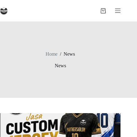
Skip
to
Shopping
content
cart
Home
/
News
News