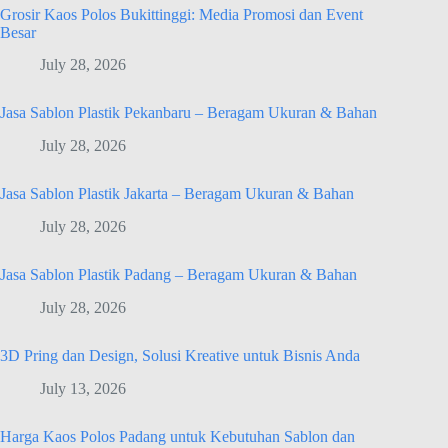
Grosir Kaos Polos Bukittinggi: Media Promosi dan Event
Besar
July 28, 2026
Jasa Sablon Plastik Pekanbaru – Beragam Ukuran & Bahan
July 28, 2026
Jasa Sablon Plastik Jakarta – Beragam Ukuran & Bahan
July 28, 2026
Jasa Sablon Plastik Padang – Beragam Ukuran & Bahan
July 28, 2026
3D Pring dan Design, Solusi Kreative untuk Bisnis Anda
July 13, 2026
Harga Kaos Polos Padang untuk Kebutuhan Sablon dan