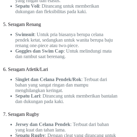
yang ringan dan elastis.
Sepatu Voli
: Dirancang untuk memberikan
dukungan dan fleksibilitas pada kaki.
5. Seragam Renang
Swimsuit
: Untuk pria biasanya berupa celana
pendek ketat, sedangkan untuk wanita berupa baju
renang one-piece atau two-piece.
Goggles dan Swim Cap
: Untuk melindungi mata
dan rambut saat berenang.
6. Seragam Atletik/Lari
Singlet dan Celana Pendek/Rok
: Terbuat dari
bahan yang sangat ringan dan mampu
menghilangkan keringat.
Sepatu Lari
: Dirancang untuk memberikan bantalan
dan dukungan pada kaki.
7. Seragam Rugby
Jersey dan Celana Pendek
: Terbuat dari bahan
yang kuat dan tahan lama.
Sepatu Rugby
: Dengan cleat yang dirancang untuk