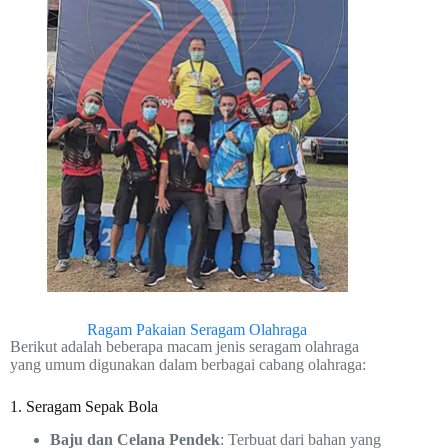
Ragam Pakaian Seragam Olahraga
Berikut adalah beberapa macam jenis seragam olahraga
yang umum digunakan dalam berbagai cabang olahraga:
1. Seragam Sepak Bola
Baju dan Celana Pendek
: Terbuat dari bahan yang