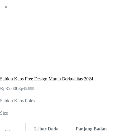
Sablon Kaos Free Design Murah Berkualitas 2024
Rp
35.000
Rp
45.000
Original
Current
price
price
Sablon Kaos Polos
was:
is:
Rp45.000.
Rp35.000.
Size
Lebar Dada
Panjang Badan