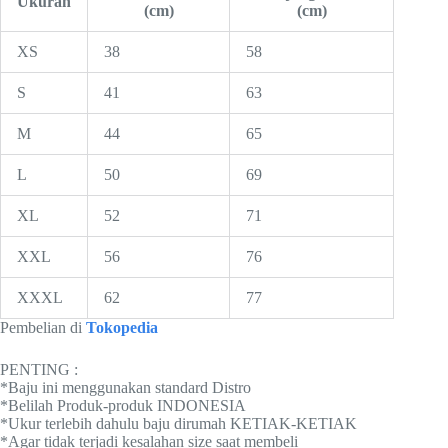
Ukuran
(cm)
(cm)
XS
38
58
S
41
63
M
44
65
L
50
69
XL
52
71
XXL
56
76
XXXL
62
77
Pembelian di
Tokopedia
PENTING :
*Baju ini menggunakan standard Distro
*Belilah Produk-produk INDONESIA
*Ukur terlebih dahulu baju dirumah KETIAK-KETIAK
*Agar tidak terjadi kesalahan size saat membeli