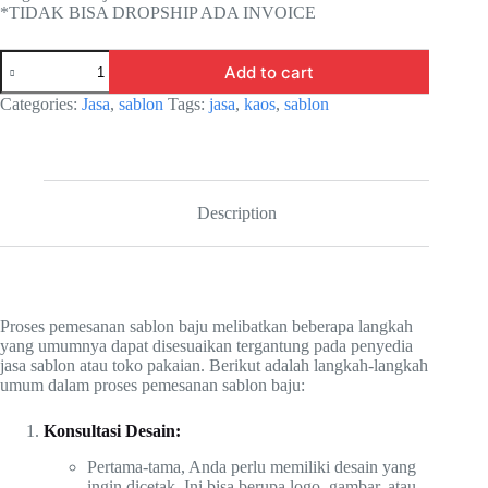
*TIDAK BISA DROPSHIP ADA INVOICE
Sablon
Add to cart
Kaos
Free
Categories:
Jasa
,
sablon
Tags:
jasa
,
kaos
,
sablon
Design
Murah
Berkualitas
2024
quantity
Description
Proses pemesanan sablon baju melibatkan beberapa langkah
yang umumnya dapat disesuaikan tergantung pada penyedia
jasa sablon atau toko pakaian. Berikut adalah langkah-langkah
umum dalam proses pemesanan sablon baju:
Konsultasi Desain:
Pertama-tama, Anda perlu memiliki desain yang
ingin dicetak. Ini bisa berupa logo, gambar, atau