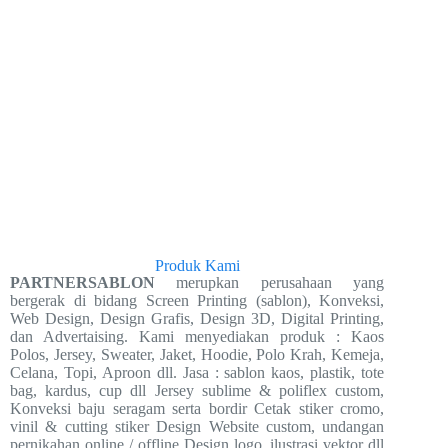
Produk Kami
PARTNERSABLON
merupkan perusahaan yang
bergerak di bidang Screen Printing (sablon), Konveksi,
Web Design, Design Grafis, Design 3D, Digital Printing,
dan Advertaising. Kami menyediakan produk : Kaos
Polos, Jersey, Sweater, Jaket, Hoodie, Polo Krah, Kemeja,
Celana, Topi, Aproon dll. Jasa : sablon kaos, plastik, tote
bag, kardus, cup dll Jersey sublime & poliflex custom,
Konveksi baju seragam serta bordir Cetak stiker cromo,
vinil & cutting stiker Design Website custom, undangan
pernikahan online / offline Design logo, ilustrasi vektor dll