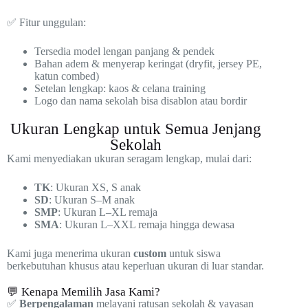
✅ Fitur unggulan:
Tersedia model lengan panjang & pendek
Bahan adem & menyerap keringat (dryfit, jersey PE,
katun combed)
Setelan lengkap: kaos & celana training
Logo dan nama sekolah bisa disablon atau bordir
Ukuran Lengkap untuk Semua Jenjang
Sekolah
Kami menyediakan ukuran seragam lengkap, mulai dari:
TK
: Ukuran XS, S anak
SD
: Ukuran S–M anak
SMP
: Ukuran L–XL remaja
SMA
: Ukuran L–XXL remaja hingga dewasa
Kami juga menerima ukuran
custom
untuk siswa
berkebutuhan khusus atau keperluan ukuran di luar standar.
💬 Kenapa Memilih Jasa Kami?
✅
Berpengalaman
melayani ratusan sekolah & yayasan