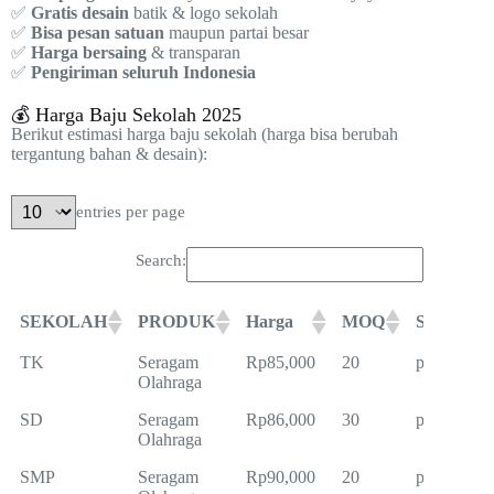
✅
Gratis desain
batik & logo sekolah
✅
Bisa pesan satuan
maupun partai besar
✅
Harga bersaing
& transparan
✅
Pengiriman seluruh Indonesia
💰 Harga Baju Sekolah 2025
Berikut estimasi harga baju sekolah (harga bisa berubah
tergantung bahan & desain):
entries per page
Search:
SEKOLAH
PRODUK
Harga
MOQ
Satuan
SEKOLAH
PRODUK
Harga
MOQ
Satuan
TK
Seragam
Rp85,000
20
pcs
Olahraga
SD
Seragam
Rp86,000
30
pcs
Olahraga
SMP
Seragam
Rp90,000
20
pcs