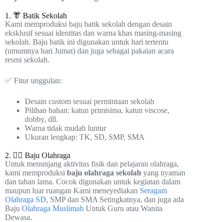
1. 👘 Batik Sekolah
Kami memproduksi baju batik sekolah dengan desain
eksklusif sesuai identitas dan warna khas masing-masing
sekolah. Baju batik ini digunakan untuk hari tertentu
(umumnya hari Jumat) dan juga sebagai pakaian acara
resmi sekolah.
✅ Fitur unggulan:
Desain custom sesuai permintaan sekolah
Pilihan bahan: katun primisima, katun viscose,
dobby, dll.
Warna tidak mudah luntur
Ukuran lengkap: TK, SD, SMP, SMA
2. 🏃‍♂️ Baju Olahraga
Untuk menunjang aktivitas fisik dan pelajaran olahraga,
kami memproduksi
baju olahraga sekolah
yang nyaman
dan tahan lama. Cocok digunakan untuk kegiatan dalam
maupun luar ruangan Kami meneyediakan
Seragam
Olahraga SD
, SMP dan SMA Setingkatnya, dan juga ada
Baju
Olahraga Muslimah
Untuk Guru atau Wanita
Dewasa.