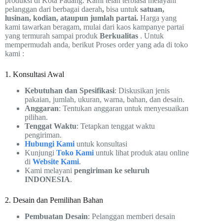
produksi di Kota Padang. Kami telah terbiasa melayani
pelanggan dari berbagai daerah
,
bisa untuk
satuan,
lusinan, kodian, ataupun jumlah partai.
Harga yang
kami tawarkan beragam, mulai dari kaos kampanye partai
yang termurah sampai produk
Berkualitas
. Untuk
mempermudah anda, berikut Proses order yang ada di toko
kami :
1. Konsultasi Awal
Kebutuhan dan Spesifikasi
: Diskusikan jenis
pakaian, jumlah, ukuran, warna, bahan, dan desain.
Anggaran
: Tentukan anggaran untuk menyesuaikan
pilihan.
Tenggat Waktu
: Tetapkan tenggat waktu
pengiriman.
Hubungi Kami
untuk konsultasi
Kunjungi
Toko Kami
untuk lihat produk atau online
di
Website Kami
.
Kami melayani
pengiriman ke seluruh
INDONESIA
.
2. Desain dan Pemilihan Bahan
Pembuatan Desain
: Pelanggan memberi desain