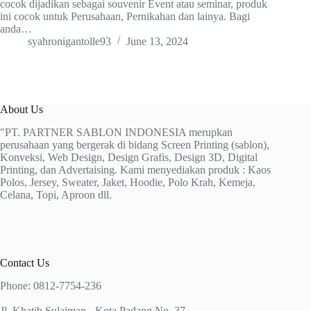
cocok dijadikan sebagai souvenir Event atau seminar, produk
ini cocok untuk Perusahaan, Pernikahan dan lainya. Bagi
anda…
syahronigantolle93
June 13, 2024
About Us
"PT. PARTNER SABLON INDONESIA merupkan
perusahaan yang bergerak di bidang Screen Printing (sablon),
Konveksi, Web Design, Design Grafis, Design 3D, Digital
Printing, dan Advertaising. Kami menyediakan produk : Kaos
Polos, Jersey, Sweater, Jaket, Hoodie, Polo Krah, Kemeja,
Celana, Topi, Aproon dll.
Contact Us
Phone: 0812-7754-236
Jl. Khatib Sulaiman - Kota Padang No. 37.