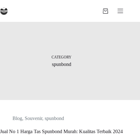
Skip
to
Shopping
content
cart
CATEGORY
spunbond
Blog
,
Souvenir
,
spunbond
Jual No 1 Harga Tas Spunbond Murah: Kualitas Terbaik 2024