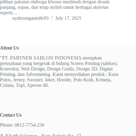
pilihan pakaian olahraga khusus muslimah dengan desain
panjang, sopan, dan tetap stylish untuk berbagai aktivitas
seperti…
syahronigantolle93
July 17, 2025
About Us
"PT. PARTNER SABLON INDONESIA merupkan
perusahaan yang bergerak di bidang Screen Printing (sablon),
Konveksi, Web Design, Design Grafis, Design 3D, Digital
Printing, dan Advertaising. Kami menyediakan produk : Kaos
Polos, Jersey, Sweater, Jaket, Hoodie, Polo Krah, Kemeja,
Celana, Topi, Aproon dll.
Contact Us
Phone: 0812-7754-236
Jl. Khatib Sulaiman - Kota Padang No. 37.