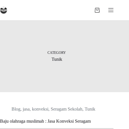
Skip
to
Shopping
content
cart
CATEGORY
Tunik
Blog
,
jasa
,
konveksi
,
Seragam Sekolah
,
Tunik
Baju olahraga muslimah : Jasa Konveksi Seragam