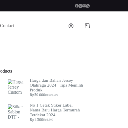
Contact
Shopping
cart
roducts
Harga dan Bahan Jersey
Olahraga 2024 : Tips Memilih
Produk
Rp
50.000
Rp
150.000
Original
Current
price
price
No 1 Cetak Stiker Label
was:
is:
Nama Baju Harga Termurah
Rp150.000.
Rp50.000.
Terdekat 2024
Rp
1.500
Rp
2.500
Original
Current
price
price