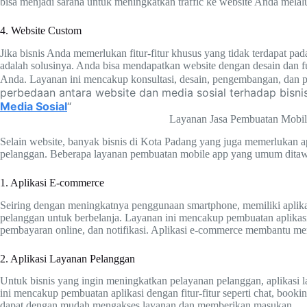
bisa menjadi sarana untuk meningkatkan traffic ke website Anda melalu
4. Website Custom
Jika bisnis Anda memerlukan fitur-fitur khusus yang tidak terdapat pa
adalah solusinya. Anda bisa mendapatkan website dengan desain dan 
Anda. Layanan ini mencakup konsultasi, desain, pengembangan, dan 
perbedaan antara website dan media sosial terhadap bisnis 
Media Sosial
“
Layanan Jasa Pembuatan Mobil
Selain website, banyak bisnis di Kota Padang yang juga memerlukan 
pelanggan. Beberapa layanan pembuatan mobile app yang umum ditaw
1. Aplikasi E-commerce
Seiring dengan meningkatnya penggunaan smartphone, memiliki apli
pelanggan untuk berbelanja. Layanan ini mencakup pembuatan aplikasi d
pembayaran online, dan notifikasi. Aplikasi e-commerce membantu men
2. Aplikasi Layanan Pelanggan
Untuk bisnis yang ingin meningkatkan pelayanan pelanggan, aplikasi l
ini mencakup pembuatan aplikasi dengan fitur-fitur seperti chat, booki
dapat dengan mudah mengakses layanan dan memberikan masukan.