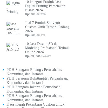
10 kategori Produk Jasa
was:
is:
Digital Printing Percetakan
Rp2.500.
Rp1.500.
Bisnis 2024
Rp
5.000
Rp
10.000
Original
Current
price
price
Jual 7 Produk Souvenir
was:
is:
Custom Unik Terbaru Padang
Rp10.000.
Rp5.000.
2024
Rp
2.500
Rp
5.000
Original
Current
price
price
10 Jasa Desain 3D dan
was:
is:
Modeling Profesional Terbaik
Rp5.000.
Rp2.500.
Online 2024
Rp
250.000
Rp
500.000
Original
Current
price
price
was:
is:
Rp500.000.
Rp250.000.
PDH Seragam Padang : Perusahaan,
Komunitas, dan Instansi
PDH Seragam Bukittinggi : Perusahaan,
Komunitas, dan Instansi
PDH Seragam Jakarta : Perusahaan,
Komunitas, dan Instansi
PDH Seragam Padang : Perusahaan,
Komunitas, dan Instansi
Kaos Kerah Pekanbaru Custom untuk