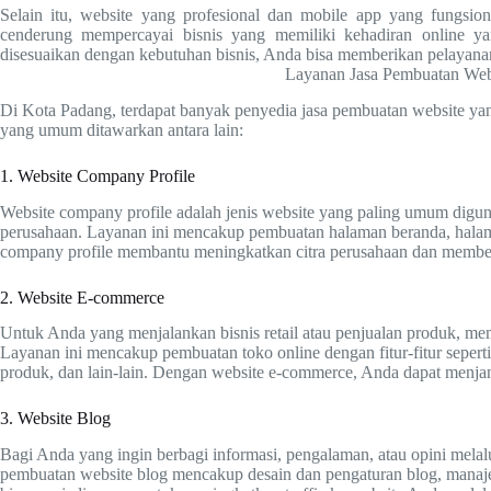
Selain itu, website yang profesional dan mobile app yang fungsion
cenderung mempercayai bisnis yang memiliki kehadiran online yan
disesuaikan dengan kebutuhan bisnis, Anda bisa memberikan pelayana
Layanan Jasa Pembuatan Web
Di Kota Padang, terdapat banyak penyedia jasa pembuatan website y
yang umum ditawarkan antara lain:
1. Website Company Profile
Website company profile adalah jenis website yang paling umum digun
perusahaan. Layanan ini mencakup pembuatan halaman beranda, halama
company profile membantu meningkatkan citra perusahaan dan member
2. Website E-commerce
Untuk Anda yang menjalankan bisnis retail atau penjualan produk, me
Layanan ini mencakup pembuatan toko online dengan fitur-fitur sepert
produk, dan lain-lain. Dengan website e-commerce, Anda dapat menja
3. Website Blog
Bagi Anda yang ingin berbagi informasi, pengalaman, atau opini melalu
pembuatan website blog mencakup desain dan pengaturan blog, manajem