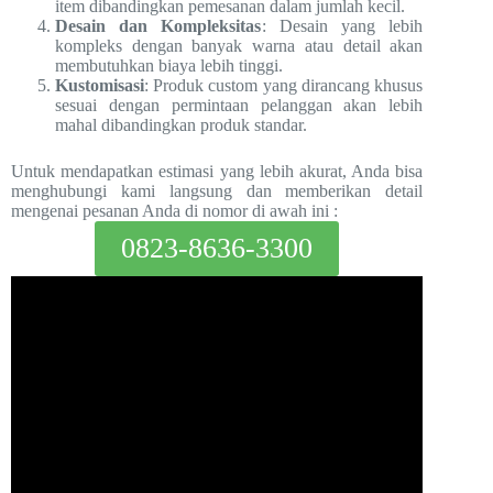
item dibandingkan pemesanan dalam jumlah kecil.
Desain dan Kompleksitas
: Desain yang lebih
kompleks dengan banyak warna atau detail akan
membutuhkan biaya lebih tinggi.
Kustomisasi
: Produk custom yang dirancang khusus
sesuai dengan permintaan pelanggan akan lebih
mahal dibandingkan produk standar.
Untuk mendapatkan estimasi yang lebih akurat, Anda bisa
menghubungi kami langsung dan memberikan detail
mengenai pesanan Anda di nomor di awah ini :
0823-8636-3300