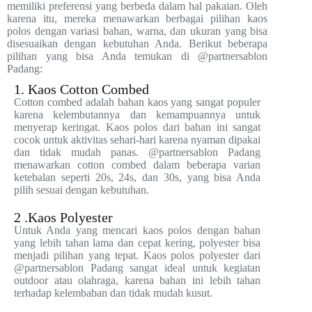
memiliki preferensi yang berbeda dalam hal pakaian. Oleh
karena itu, mereka menawarkan berbagai pilihan kaos
polos dengan variasi bahan, warna, dan ukuran yang bisa
disesuaikan dengan kebutuhan Anda. Berikut beberapa
pilihan yang bisa Anda temukan di @partnersablon
Padang:
1. Kaos Cotton Combed
Cotton combed adalah bahan kaos yang sangat populer
karena kelembutannya dan kemampuannya untuk
menyerap keringat. Kaos polos dari bahan ini sangat
cocok untuk aktivitas sehari-hari karena nyaman dipakai
dan tidak mudah panas. @partnersablon Padang
menawarkan cotton combed dalam beberapa varian
ketebalan seperti 20s, 24s, dan 30s, yang bisa Anda
pilih sesuai dengan kebutuhan.
2 .Kaos Polyester
Untuk Anda yang mencari kaos polos dengan bahan
yang lebih tahan lama dan cepat kering, polyester bisa
menjadi pilihan yang tepat. Kaos polos polyester dari
@partnersablon Padang sangat ideal untuk kegiatan
outdoor atau olahraga, karena bahan ini lebih tahan
terhadap kelembaban dan tidak mudah kusut.