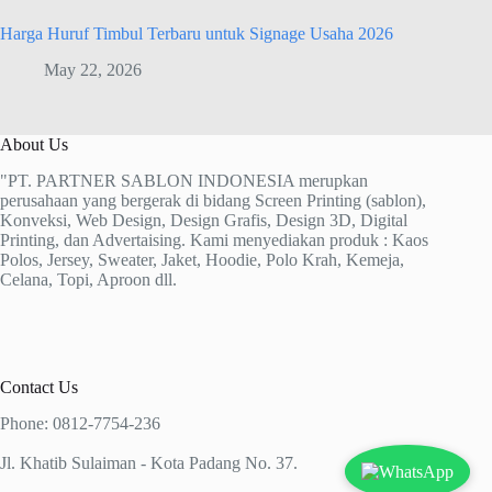
Harga Huruf Timbul Terbaru untuk Signage Usaha 2026
May 22, 2026
About Us
"PT. PARTNER SABLON INDONESIA merupkan
perusahaan yang bergerak di bidang Screen Printing (sablon),
Konveksi, Web Design, Design Grafis, Design 3D, Digital
Printing, dan Advertaising. Kami menyediakan produk : Kaos
Polos, Jersey, Sweater, Jaket, Hoodie, Polo Krah, Kemeja,
Celana, Topi, Aproon dll.
Contact Us
Phone: 0812-7754-236
Jl. Khatib Sulaiman - Kota Padang No. 37.