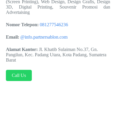
(Screen Printing), Web Design, Design Grafis, Design
3D, Digital Printing, Souvenir Promosi dan
Advertaising
Nomor Telepon:
081277546236
Email:
@info.partnersablon.com
Alamat Kantor:
Jl. Khatib Sulaiman No.37, Gn.
Pangilun, Kec. Padang Utara, Kota Padang, Sumatera
Barat
Call Us