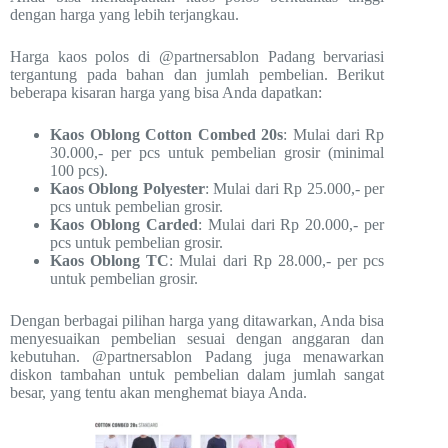
dengan harga yang lebih terjangkau.
Harga kaos polos di @partnersablon Padang bervariasi
tergantung pada bahan dan jumlah pembelian. Berikut
beberapa kisaran harga yang bisa Anda dapatkan:
Kaos Oblong Cotton Combed 20s
: Mulai dari Rp
30.000,- per pcs untuk pembelian grosir (minimal
100 pcs).
Kaos Oblong Polyester
: Mulai dari Rp 25.000,- per
pcs untuk pembelian grosir.
Kaos Oblong Carded
: Mulai dari Rp 20.000,- per
pcs untuk pembelian grosir.
Kaos Oblong TC
: Mulai dari Rp 28.000,- per pcs
untuk pembelian grosir.
Dengan berbagai pilihan harga yang ditawarkan, Anda bisa
menyesuaikan pembelian sesuai dengan anggaran dan
kebutuhan. @partnersablon Padang juga menawarkan
diskon tambahan untuk pembelian dalam jumlah sangat
besar, yang tentu akan menghemat biaya Anda.