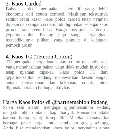
3. Kaos Carded
Bahan carded merupakan alternatif yang lebih
ekonomis dari cotton combed. Meskipun teksturnya
sedikit lebih kasar, kaos polos carded tetap nyaman
dipakai dan sangat cocok untuk digunakan sebagai kaos
promosi atau event besar. Harga kaos polos carded di
@partnersablon Padang juga sangat terjangkau,
menjadikannya pilihan yang populer di kalangan
pembeli grosir.
4. Kaos TC (Teteron Cotton)
TC merupakan perpaduan antara cotton dan polyester,
yang menghasilkan bahan yang tidak mudah kusut dan
tetap nyaman dipakai. Kaos polos TC dari
@partnersablon Padang menawarkan keseimbangan
antara kenyamanan dan kekuatan, cocok untuk
digunakan dalam berbagai aktivitas.
Harga Kaos Polos di @partnersablon Padang
Salah satu alasan mengapa @partnersablon Padang
menjadi pilihan utama bagi banyak konsumen adalah
karena harga yang kompetitif. Mereka menawarkan
berbagai paket harga untuk pembelian grosir, sehingga
Anda bisa mendapatkan kaos polos berkualitas tinggi