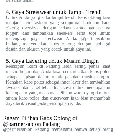
bersama teman.
4. Gaya Streetwear untuk Tampil Trendi
Untuk Anda yang suka tampil trendi, kaos oblong bisa
menjadi item fashion yang sempurna. Padukan kaos
oblong oversized dengan celana cargo atau celana
jogger, dan tambahkan sneakers serta topi untuk
melengkapi gaya streetwear Anda. @partnersablon
Padang menyediakan kaos oblong dengan berbagai
desain dan ukuran yang cocok untuk gaya ini.
5. Gaya Layering untuk Musim Dingin
Meskipun iklim di Padang lebih sering panas, saat
musim hujan tiba, Anda bisa memanfaatkan kaos polos
sebagai lapisan dalam untuk pakaian musim dingin.
Kenakan kaos polos sebagai inner layer dan tambahkan
sweater atau jaket tebal di atasnya untuk mendapatkan
kehangatan yang maksimal. Pilihan warna yang kontras
antara kaos polos dan outerwear juga bisa menambah
daya tarik visual pada penampilan Anda.
Ragam Pilihan Kaos Oblong di
@partnersablon Padang
@partnersablon Padang memahami bahwa setiap orang