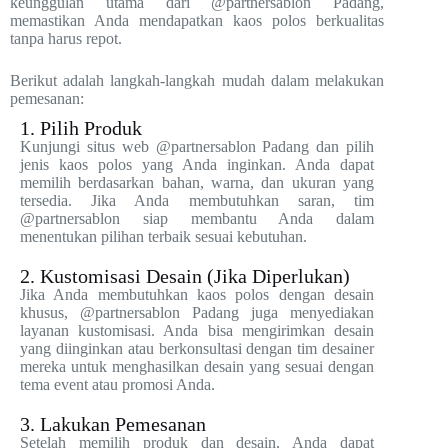
keunggulan utama dari @partnersablon Padang,
memastikan Anda mendapatkan kaos polos berkualitas
tanpa harus repot.
Berikut adalah langkah-langkah mudah dalam melakukan
pemesanan:
1. Pilih Produk
Kunjungi situs web @partnersablon Padang dan pilih
jenis kaos polos yang Anda inginkan. Anda dapat
memilih berdasarkan bahan, warna, dan ukuran yang
tersedia. Jika Anda membutuhkan saran, tim
@partnersablon siap membantu Anda dalam
menentukan pilihan terbaik sesuai kebutuhan.
2. Kustomisasi Desain (Jika Diperlukan)
Jika Anda membutuhkan kaos polos dengan desain
khusus, @partnersablon Padang juga menyediakan
layanan kustomisasi. Anda bisa mengirimkan desain
yang diinginkan atau berkonsultasi dengan tim desainer
mereka untuk menghasilkan desain yang sesuai dengan
tema event atau promosi Anda.
3. Lakukan Pemesanan
Setelah memilih produk dan desain, Anda dapat