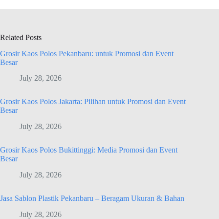
Related Posts
Grosir Kaos Polos Pekanbaru: untuk Promosi dan Event
Besar
July 28, 2026
Grosir Kaos Polos Jakarta: Pilihan untuk Promosi dan Event
Besar
July 28, 2026
Grosir Kaos Polos Bukittinggi: Media Promosi dan Event
Besar
July 28, 2026
Jasa Sablon Plastik Pekanbaru – Beragam Ukuran & Bahan
July 28, 2026