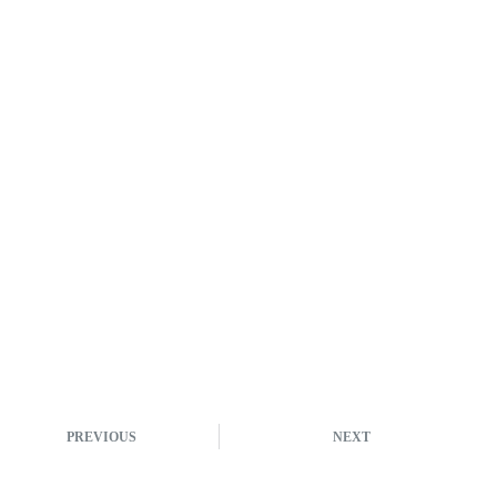
PREVIOUS
NEXT