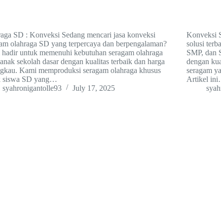
aga SD : Konveksi Sedang mencari jasa konveksi
Konveksi S
am olahraga SD yang terpercaya dan berpengalaman?
solusi ter
 hadir untuk memenuhi kebutuhan seragam olahraga
SMP, dan 
anak sekolah dasar dengan kualitas terbaik dan harga
dengan kual
ngkau. Kami memproduksi seragam olahraga khusus
seragam ya
k siswa SD yang…
Artikel in
syahronigantolle93
July 17, 2025
syah