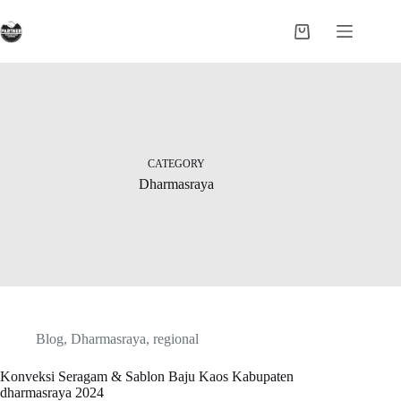
Skip
to
Shopping
content
cart
CATEGORY
Dharmasraya
Blog
,
Dharmasraya
,
regional
Konveksi Seragam & Sablon Baju Kaos Kabupaten
dharmasraya 2024