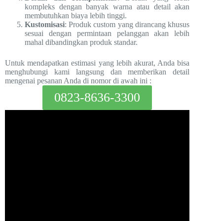
kompleks dengan banyak warna atau detail akan
membutuhkan biaya lebih tinggi.
Kustomisasi
: Produk custom yang dirancang khusus
sesuai dengan permintaan pelanggan akan lebih
mahal dibandingkan produk standar.
Untuk mendapatkan estimasi yang lebih akurat, Anda bisa
menghubungi kami langsung dan memberikan detail
mengenai pesanan Anda di nomor di awah ini :
0823-8636-3300